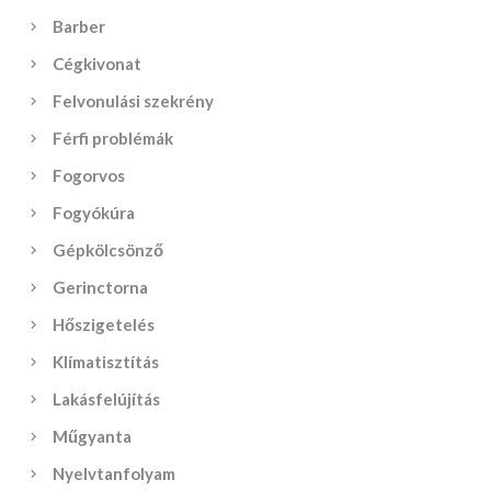
Barber
Cégkivonat
Felvonulási szekrény
Férfi problémák
Fogorvos
Fogyókúra
Gépkölcsönző
Gerinctorna
Hőszigetelés
Klímatisztítás
Lakásfelújítás
Műgyanta
Nyelvtanfolyam