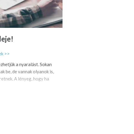
deje!
ek >>
vezhetjük a nyaralást. Sokan
k be, de vannak olyanok is,
retnek. A lényeg, hogy ha