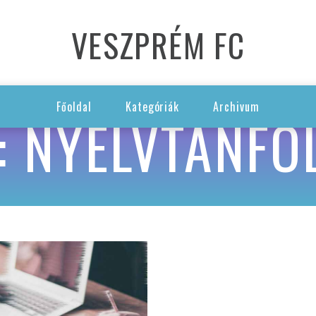
VESZPRÉM FC
Főoldal
Kategóriák
Archivum
: NYELVTANFO