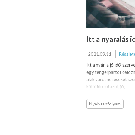
Itt a nyaralás i
2021.09.11
Részlet
Itt a nyár, a jó idő, szer
egy tengerpartot célozna
akik városnézéseket sze
külföldre utazol, jó, ...
Nyelvtanfolyam