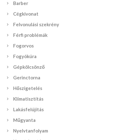
Barber
Cégkivonat
Felvonulási szekrény
Férfi problémák
Fogorvos
Fogyókúra
Gépkölcsönző
Gerinctorna
Hőszigetelés
Klímatisztítás
Lakásfelújítás
Műgyanta
Nyelvtanfolyam