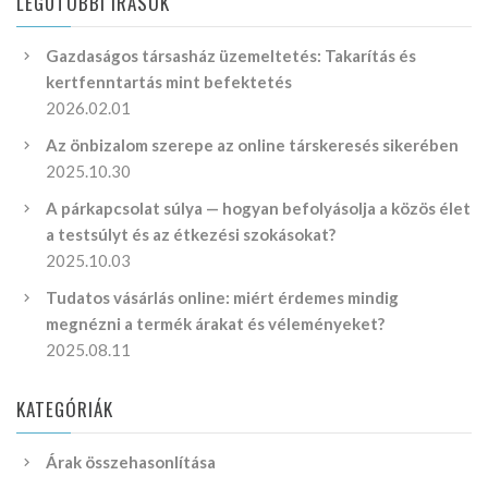
LEGUTÓBBI ÍRÁSOK
Gazdaságos társasház üzemeltetés: Takarítás és
kertfenntartás mint befektetés
2026.02.01
Az önbizalom szerepe az online társkeresés sikerében
2025.10.30
A párkapcsolat súlya — hogyan befolyásolja a közös élet
a testsúlyt és az étkezési szokásokat?
2025.10.03
Tudatos vásárlás online: miért érdemes mindig
megnézni a termék árakat és véleményeket?
2025.08.11
KATEGÓRIÁK
Árak összehasonlítása