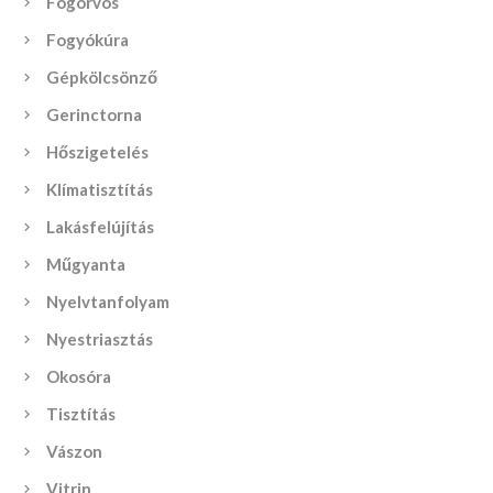
Fogorvos
Fogyókúra
Gépkölcsönző
Gerinctorna
Hőszigetelés
Klímatisztítás
Lakásfelújítás
Műgyanta
Nyelvtanfolyam
Nyestriasztás
Okosóra
Tisztítás
Vászon
Vitrin