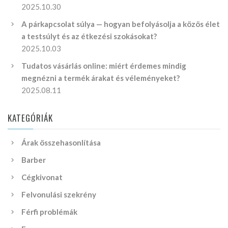
2025.10.30
A párkapcsolat súlya — hogyan befolyásolja a közös élet
a testsúlyt és az étkezési szokásokat?
2025.10.03
Tudatos vásárlás online: miért érdemes mindig
megnézni a termék árakat és véleményeket?
2025.08.11
KATEGÓRIÁK
Árak összehasonlítása
Barber
Cégkivonat
Felvonulási szekrény
Férfi problémák