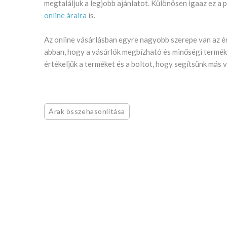
megtaláljuk a legjobb ajánlatot. Különösen igaaz ez a p
online áraira
is.
Az online vásárlásban egyre nagyobb szerepe van az é
abban, hogy a vásárlók megbízható és minőségi terméke
értékeljük a terméket és a boltot, hogy segítsünk más 
Árak összehasonlítása