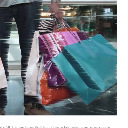
é vált, hiszen lehetővé teszi, hogy kényelmesen, gyorsan és