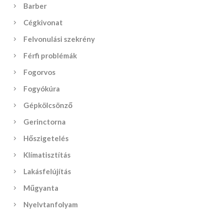
Barber
Cégkivonat
Felvonulási szekrény
Férfi problémák
Fogorvos
Fogyókúra
Gépkölcsönző
Gerinctorna
Hőszigetelés
Klímatisztítás
Lakásfelújítás
Műgyanta
Nyelvtanfolyam