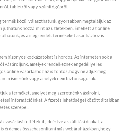
nról, tabletről vagy számítógépről.
eg termék közül választhatunk, gyorsabban megtaláljuk az
 juthatunk hozzá, mint az üzletekben. Emellett az online
árolhatunk, és a megrendelt termékeket akár házhoz is
anem bizonyos kockázatokat is hordoz. Az interneten sok a
ól vásároljunk, amelyek rendelkeznek engedéllyel és
os online vásárláshoz az is fontos, hogy ne adjuk meg
et nem ismerünk vagy amelyek nem biztonságosak.
tjuk a terméket, amelyet meg szeretnénk vásárolni,
zetési információinkat. A fizetés lehetőségei között általában
zetés szerepel.
vásárlási feltételeit, ideértve a szállítási díjakat, a
at is érdemes összehasonlítani más webáruházakban, hogy