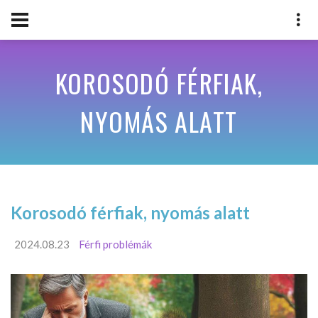
KOROSODÓ FÉRFIAK,
NYOMÁS ALATT
Korosodó férfiak, nyomás alatt
2024.08.23
Férfi problémák