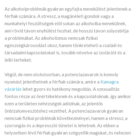
Az alkoholproblémák gyakran egyfajta menekülést jelentenek a
férfiak számára. A stressz, a magánéleti gondok vagy a
munkahelyi feszültségek elől sokan az alkoholba menekülnek,
ami rövid távon enyhülést hozhat, de hosszú távon súlyosbítja
a problémákat. Az alkoholizmus nemcsak fizikai
egészségkárosodást okoz, hanem tönkreteheti a családi és
társadalmi kapcsolatokat is, tovább növelve az izolációt és a
lelki terheket.
Végül, de nem utolsósorban, a potenciazavarok is komoly
nyomást jelenthetnek a férfiak számára, amire a
Kamagra
vásárlás
lehet gyors és hatékony megoldás. A szexualitás
fontos része az önértékelésnek és a kapcsolatoknak, így amikor
ezen a területen nehézségek adódnak, az jelentős
önbizalomvesztéshez vezethet. A potenciazavarok gyakran
nemcsak fizikai problémák következményei, hanem a stressz, a
szorongás és a depresszió tünetei is lehetnek. Az ebben a
helyzetben lévő férfiak gyakran szégyellik magukat, és nehezen