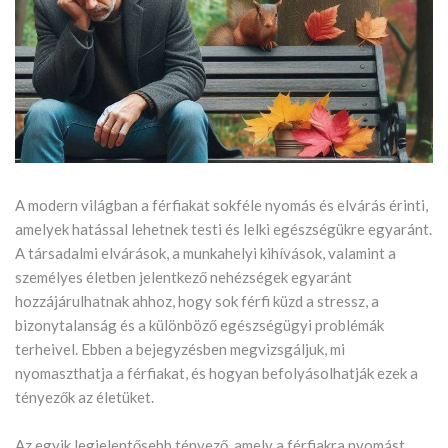
A modern világban a férfiakat sokféle nyomás és elvárás érinti,
amelyek hatással lehetnek testi és lelki egészségükre egyaránt.
A társadalmi elvárások, a munkahelyi kihívások, valamint a
személyes életben jelentkező nehézségek egyaránt
hozzájárulhatnak ahhoz, hogy sok férfi küzd a stressz, a
bizonytalanság és a különböző egészségügyi problémák
terheivel. Ebben a bejegyzésben megvizsgáljuk, mi
nyomaszthatja a férfiakat, és hogyan befolyásolhatják ezek a
tényezők az életüket.
Az egyik legjelentősebb tényező, amely a férfiakra nyomást