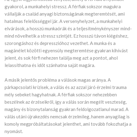
gyakorol, a munkahelyi stressz. A férfiak sokszor magukra
vállalják a család anyagi biztonságának megteremtését, ami
hatalmas felelősséggel jár. A versenyhelyzet, a munkahelyi
elvárások, a hosszú munkaórák és a teljesítménykényszer mind-
mind növelhetik a stressz szintjét. Ez hosszú távon kiégéshez,
szorongáshoz és depresszióhoz vezethet. A munka és a
magánélet közötti egyensúly megteremtése gyakran kihívást
jelent, és sok férfi nehezen találja meg azt a pontot, ahol
lelassíthatna és időt szánhatna saját magára.
A másik jelentős probléma a válások magas aránya. A
párkapcsolati krízisek, a válás és az azzal járó érzelmi trauma
mély sebeket hagyhatnak. A férfiak sokszor nehezebben
beszélnek az érzéseikről, így a válás során megélt veszteség,
magány és bizonytalanság gyakran feldolgozatlanul marad. A
válás utáni újrakezdés nemcsak érzelmileg, hanem anyagilag is
komoly megpróbáltatásokat jelenthet, ami tovább fokozhatja a
nyomást.