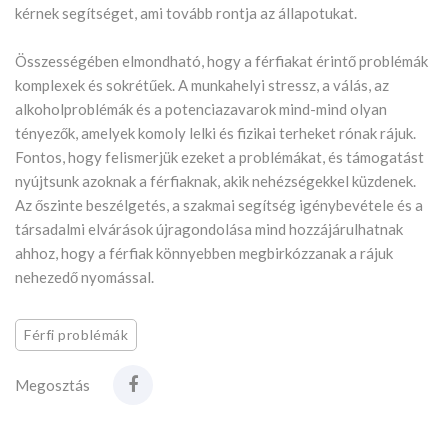
kérnek segítséget, ami tovább rontja az állapotukat.
Összességében elmondható, hogy a férfiakat érintő problémák
komplexek és sokrétűek. A munkahelyi stressz, a válás, az
alkoholproblémák és a potenciazavarok mind-mind olyan
tényezők, amelyek komoly lelki és fizikai terheket rónak rájuk.
Fontos, hogy felismerjük ezeket a problémákat, és támogatást
nyújtsunk azoknak a férfiaknak, akik nehézségekkel küzdenek.
Az őszinte beszélgetés, a szakmai segítség igénybevétele és a
társadalmi elvárások újragondolása mind hozzájárulhatnak
ahhoz, hogy a férfiak könnyebben megbirkózzanak a rájuk
nehezedő nyomással.
Férfi problémák
Megosztás